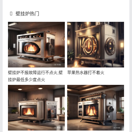
壁挂炉热门
壁挂炉不报故障运行不点火,壁
苹果热水器打不着火
挂炉最低多少度点火