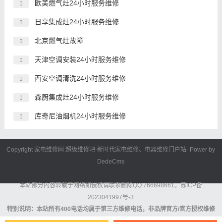
欧美燃气灶24小时服务维修
日享集成灶24小时服务维修
北京燃气灶故障
天津空调安装24小时服务维修
西安空调清洗24小时服务维修
森厨集成灶24小时服务维修
库奇尼油烟机24小时服务维修
Copyright 家电维修网
超级维修吧
-新时代
家电维修
、电器维修门户站- Power by
DedeCms
本站部分内容转载于网络如侵权请联系删除QQ:766698661。
苏ICP备
2023041997号-3
特别说明：本站所有400电话均属于第三方维修电话，非品牌官方/官方授权维修
电话。对于提供的服务内容及服务结果无法做出任何保证或者承诺，消费者依其