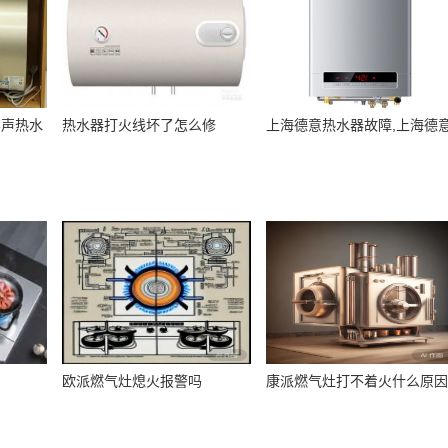
容声热水
热水器打火线坏了怎么修
上海德意热水器故障,上海德
欧派燃气灶熄火报警吗
康派燃气灶打不着火什么原