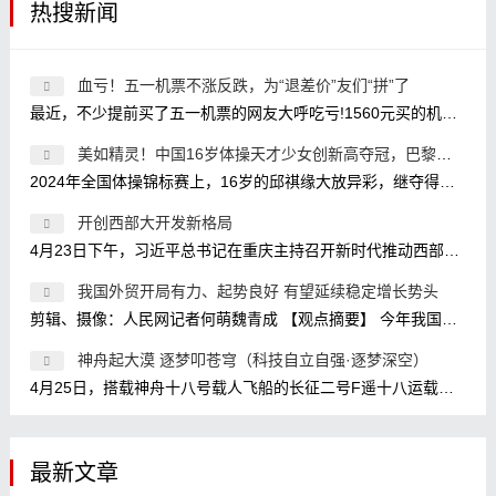
热搜新闻
血亏！五一机票不涨反跌，为“退差价”友们“拼”了
最近，不少提前买了五一机票的网友大呼吃亏!1560元买的机票现在卖580元，关键是我3个人，意味着白送了3K;买的时候1800元，现在800元?我还两
美如精灵！中国16岁体操天才少女创新高夺冠，巴黎奥运冲金有
2024年全国体操锦标赛上，16岁的邱祺缘大放异彩，继夺得全能金牌之后，又在高低杠比赛中放大招，使用了目前高低杠比赛的最高难度7.2，
开创西部大开发新格局
4月23日下午，习近平总书记在重庆主持召开新时代推动西部大开发座谈会，强调进一步形成大保护、大开放、高质量发展新格局，提升区域
我国外贸开局有力、起势良好 有望延续稳定增长势头
剪辑、摄像：人民网记者何萌魏青成 【观点摘要】 今年我国外贸实现开门红是政策因素、经济因素、基数效应等共同作用的结果。 政策因
神舟起大漠 逐梦叩苍穹（科技自立自强·逐梦深空）
4月25日，搭载神舟十八号载人飞船的长征二号F遥十八运载火箭点火发射。 新华社记者 连 振摄 1月29日，神舟十八号航天员乘组在核心舱模拟
最新文章