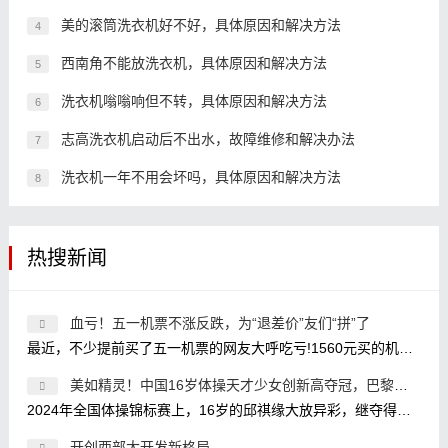
美的滚筒洗衣机好不好，具体原因和解决方法
4
西南角不能放洗衣机，具体原因和解决方法
5
洗衣机嗡嗡响但不转，具体原因和解决方法
6
志高洗衣机启动后不出水，故障维修和解决办法
7
洗衣机一年不用会坏吗，具体原因和解决方法
8
热搜新闻
血亏！五一机票不涨反跌，为“退差价”友们“拼”了
最近，不少提前买了五一机票的网友大呼吃亏!1560元买的机票现在卖580元，关键是我3个人，意味着白送了3K;买的时候1800元，现在800元?我还两
美如精灵！中国16岁体操天才少女创新高夺冠，巴黎奥运冲金有
2024年全国体操锦标赛上，16岁的邱祺缘大放异彩，继夺得全能金牌之后，又在高低杠比赛中放大招，使用了目前高低杠比赛的最高难度7.2，
开创西部大开发新格局