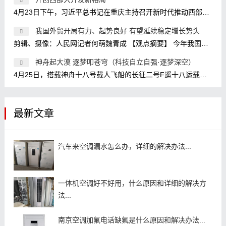
4月23日下午，习近平总书记在重庆主持召开新时代推动西部大开发座谈会，强调进一步形成大保护、大开放、高质量发展新格局，提升区域
我国外贸开局有力、起势良好 有望延续稳定增长势头
剪辑、摄像：人民网记者何萌魏青成 【观点摘要】 今年我国外贸实现开门红是政策因素、经济因素、基数效应等共同作用的结果。 政策因
神舟起大漠 逐梦叩苍穹（科技自立自强·逐梦深空）
4月25日，搭载神舟十八号载人飞船的长征二号F遥十八运载火箭点火发射。 新华社记者 连 振摄 1月29日，神舟十八号航天员乘组在核心舱模拟
最新文章
汽车来空调漏水怎么办，详细的解决办法...
一体机空调好不好用，什么原因和详细的解决方
法...
南京空调加氟电话缺氟是什么原因和解决办法...