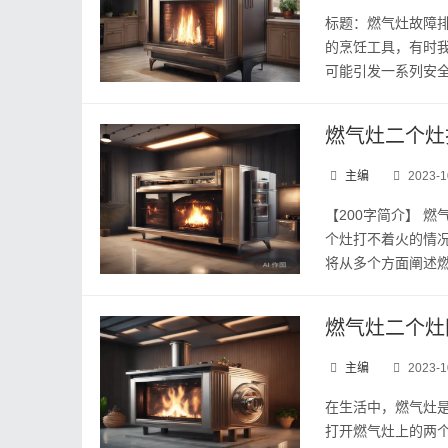
标题：燃气灶故障排
的烹饪工具，有时
可能引发一系列安全
燃气灶二个灶
主编
2023-1
【200字简介】 
个灶打不着火的情
将从多个方面阐述燃
燃气灶二个灶
主编
2023-1
在生活中，燃气灶
打开燃气灶上的两