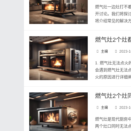
燃气灶一边灶打不
开讨论。我们将探
将介绍常见的解决方
燃气灶2个灶
主编
2023-1
1. 燃气灶无法点
会遇到燃气灶无法
火的原因进行详细阐述
燃气灶2个灶
主编
2023-1
燃气灶是现代厨房
两个灶口同时无法