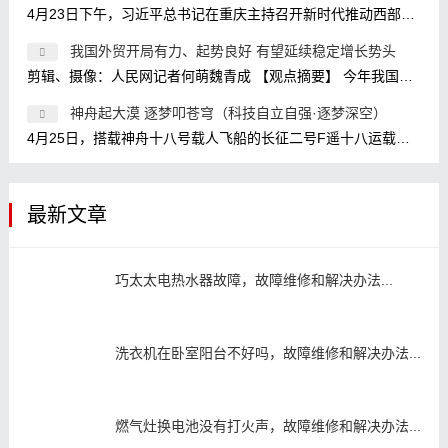
4月23日下午，习近平总书记在重庆主持召开新时代推动西部大开发座谈会，强调进一步形成大保护、大开放、高质量发展新格局，提升区域
我国外贸开局有力、起势良好 有望延续稳定增长势头
剪辑、摄像：人民网记者何萌魏青成 【观点摘要】 今年我国外贸实现开门红是政策因素、经济因素、基数效应等共同作用的结果。 政策因
神舟起大漠 逐梦叩苍穹（科技自立自强·逐梦深空）
4月25日，搭载神舟十八号载人飞船的长征二号F遥十八运载火箭点火发射。 新华社记者 连 振摄 1月29日，神舟十八号航天员乘组在核心舱模拟
最新文章
巧太太电热水器故障，故障维修和解决办法...
洗衣机在卧室阳台不好吗，故障维修和解决办法...
燃气灶换电池没有打火声，故障维修和解决办法...