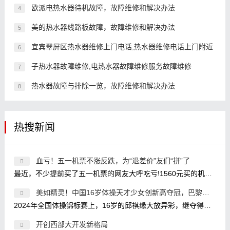
欧派电热水器待机故障，故障维修和解决办法
4
美的热水器线路板故障，故障维修和解决办法
5
宜宾翠屏区热水器维修上门电话,热水器维修电话上门附近
6
子热水器故障维修,电热水器故障维修服务故障维修
7
热水器故障与排除一览，故障维修和解决办法
8
热搜新闻
血亏！五一机票不涨反跌，为“退差价”友们“拼”了
最近，不少提前买了五一机票的网友大呼吃亏!1560元买的机票现在卖580元，关键是我3个人，意味着白送了3K;买的时候1800元，现在800元?我还两
美如精灵！中国16岁体操天才少女创新高夺冠，巴黎奥运冲金有
2024年全国体操锦标赛上，16岁的邱祺缘大放异彩，继夺得全能金牌之后，又在高低杠比赛中放大招，使用了目前高低杠比赛的最高难度7.2，
开创西部大开发新格局