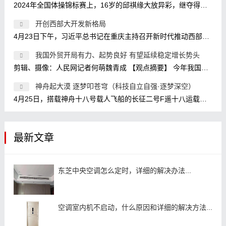
2024年全国体操锦标赛上，16岁的邱祺缘大放异彩，继夺得全能金牌之后，又在高低杠比赛中放大招，使用了目前高低杠比赛的最高难度7.2，
开创西部大开发新格局
4月23日下午，习近平总书记在重庆主持召开新时代推动西部大开发座谈会，强调进一步形成大保护、大开放、高质量发展新格局，提升区域
我国外贸开局有力、起势良好 有望延续稳定增长势头
剪辑、摄像：人民网记者何萌魏青成 【观点摘要】 今年我国外贸实现开门红是政策因素、经济因素、基数效应等共同作用的结果。 政策因
神舟起大漠 逐梦叩苍穹（科技自立自强·逐梦深空）
4月25日，搭载神舟十八号载人飞船的长征二号F遥十八运载火箭点火发射。 新华社记者 连 振摄 1月29日，神舟十八号航天员乘组在核心舱模拟
最新文章
东芝中央空调怎么定时，详细的解决办法...
空调室内机不启动，什么原因和详细的解决方法...