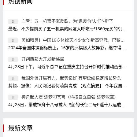
热搜新闻
血亏！五一机票不涨反跌，为“退差价”友们“拼”了
最近，不少提前买了五一机票的网友大呼吃亏!1560元买的机票现在卖580元，关键是我3个人，意味着白送了3K;买的时候1800元，现在800元?我还两
美如精灵！中国16岁体操天才少女创新高夺冠，巴黎奥运冲金有
2024年全国体操锦标赛上，16岁的邱祺缘大放异彩，继夺得全能金牌之后，又在高低杠比赛中放大招，使用了目前高低杠比赛的最高难度7.2，
开创西部大开发新格局
4月23日下午，习近平总书记在重庆主持召开新时代推动西部大开发座谈会，强调进一步形成大保护、大开放、高质量发展新格局，提升区域
我国外贸开局有力、起势良好 有望延续稳定增长势头
剪辑、摄像：人民网记者何萌魏青成 【观点摘要】 今年我国外贸实现开门红是政策因素、经济因素、基数效应等共同作用的结果。 政策因
神舟起大漠 逐梦叩苍穹（科技自立自强·逐梦深空）
4月25日，搭载神舟十八号载人飞船的长征二号F遥十八运载火箭点火发射。 新华社记者 连 振摄 1月29日，神舟十八号航天员乘组在核心舱模拟
最新文章