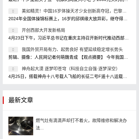
美如精灵！中国16岁体操天才少女创新高夺冠，巴黎奥运冲金有
2024年全国体操锦标赛上，16岁的邱祺缘大放异彩，继夺得全能金牌之后，又在高低杠比赛中放大招，使用了目前高低杠比赛的最高难度7.2，
开创西部大开发新格局
4月23日下午，习近平总书记在重庆主持召开新时代推动西部大开发座谈会，强调进一步形成大保护、大开放、高质量发展新格局，提升区域
我国外贸开局有力、起势良好 有望延续稳定增长势头
剪辑、摄像：人民网记者何萌魏青成 【观点摘要】 今年我国外贸实现开门红是政策因素、经济因素、基数效应等共同作用的结果。 政策因
神舟起大漠 逐梦叩苍穹（科技自立自强·逐梦深空）
4月25日，搭载神舟十八号载人飞船的长征二号F遥十八运载火箭点火发射。 新华社记者 连 振摄 1月29日，神舟十八号航天员乘组在核心舱模拟
最新文章
燃气灶有滴滴声却打不着火，故障维修和解决办
法...