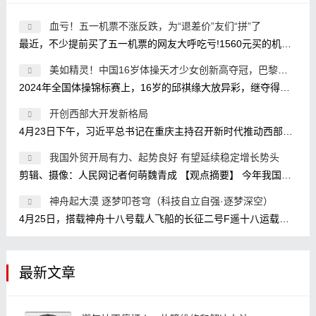
血亏！五一机票不涨反跌，为“退差价”友们“拼”了
最近，不少提前买了五一机票的网友大呼吃亏!1560元买的机票现在卖580元，关键是我3个人，意味着白送了3K;买的时候1800元，现在800元?我还两
美如精灵！中国16岁体操天才少女创新高夺冠，巴黎奥运冲金有
2024年全国体操锦标赛上，16岁的邱祺缘大放异彩，继夺得全能金牌之后，又在高低杠比赛中放大招，使用了目前高低杠比赛的最高难度7.2，
开创西部大开发新格局
4月23日下午，习近平总书记在重庆主持召开新时代推动西部大开发座谈会，强调进一步形成大保护、大开放、高质量发展新格局，提升区域
我国外贸开局有力、起势良好 有望延续稳定增长势头
剪辑、摄像：人民网记者何萌魏青成 【观点摘要】 今年我国外贸实现开门红是政策因素、经济因素、基数效应等共同作用的结果。 政策因
神舟起大漠 逐梦叩苍穹（科技自立自强·逐梦深空）
4月25日，搭载神舟十八号载人飞船的长征二号F遥十八运载火箭点火发射。 新华社记者 连 振摄 1月29日，神舟十八号航天员乘组在核心舱模拟
最新文章