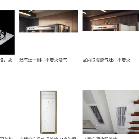
格，故
燃气灶一侧打不着火没气
室内取暖燃气灶打不着火