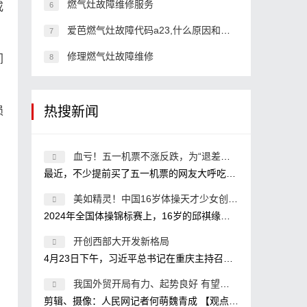
燃气灶故障维修服务
或
6
爱芭燃气灶故障代码a23,什么原因和解决办法
7
修理燃气灶故障维修
间
8
热搜新闻
损
血亏！五一机票不涨反跌，为“退差价”友们“拼”了
最近，不少提前买了五一机票的网友大呼吃亏!1560元买的机票现在卖580元，关键是我3个人，意味着白送了3K;买的时候1800元，现在800元?我还两
美如精灵！中国16岁体操天才少女创新高夺冠，巴黎奥运冲金有
2024年全国体操锦标赛上，16岁的邱祺缘大放异彩，继夺得全能金牌之后，又在高低杠比赛中放大招，使用了目前高低杠比赛的最高难度7.2，
开创西部大开发新格局
4月23日下午，习近平总书记在重庆主持召开新时代推动西部大开发座谈会，强调进一步形成大保护、大开放、高质量发展新格局，提升区域
。
我国外贸开局有力、起势良好 有望延续稳定增长势头
剪辑、摄像：人民网记者何萌魏青成 【观点摘要】 今年我国外贸实现开门红是政策因素、经济因素、基数效应等共同作用的结果。 政策因