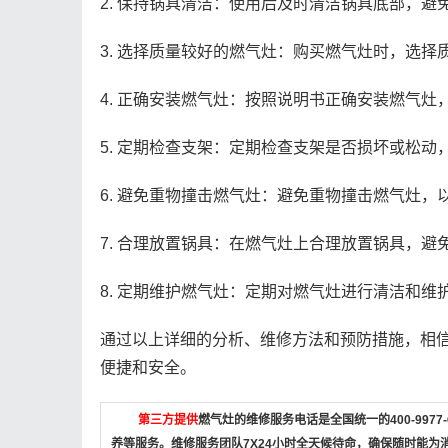
2. 保持锅具清洁：使用后及时清洁锅具底部，避
3. 选择质量较好的燃气灶：购买燃气灶时，选
4. 正确安装燃气灶：按照说明书正确安装燃气灶
5. 定期检查支架：定期检查支架是否损坏或松动
6. 避免重物撞击燃气灶：避免重物撞击燃气灶，
7. 合理放置锅具：在燃气灶上合理放置锅具，避
8. 定期维护燃气灶：定期对燃气灶进行清洁和维
通过以上详细的分析、维修方法和预防措施，相
便捷和安全。
第三方提供
燃气灶的维修服务电话是全国统一的400-997
养等服务。维修服务团队7X24小时全天候待命，确保随时能为