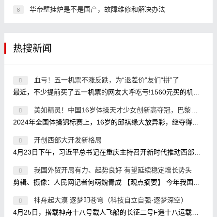
华帝壁挂炉是不是国产，故障维修和解决办法
8
热搜新闻
血亏！五一机票不涨反跌，为“退差价”友们“拼”了
最近，不少提前买了五一机票的网友大呼吃亏!1560元买的机票现在卖580元，关键是我3个人，意味着白送了3K;买的时候1800元，现在800元?我还两
美如精灵！中国16岁体操天才少女创新高夺冠，巴黎奥运冲金有
2024年全国体操锦标赛上，16岁的邱祺缘大放异彩，继夺得全能金牌之后，又在高低杠比赛中放大招，使用了目前高低杠比赛的最高难度7.2，
开创西部大开发新格局
4月23日下午，习近平总书记在重庆主持召开新时代推动西部大开发座谈会，强调进一步形成大保护、大开放、高质量发展新格局，提升区域
我国外贸开局有力、起势良好 有望延续稳定增长势头
剪辑、摄像：人民网记者何萌魏青成 【观点摘要】 今年我国外贸实现开门红是政策因素、经济因素、基数效应等共同作用的结果。 政策因
神舟起大漠 逐梦叩苍穹（科技自立自强·逐梦深空）
4月25日，搭载神舟十八号载人飞船的长征二号F遥十八运载火箭点火发射。 新华社记者 连 振摄 1月29日，神舟十八号航天员乘组在核心舱模拟